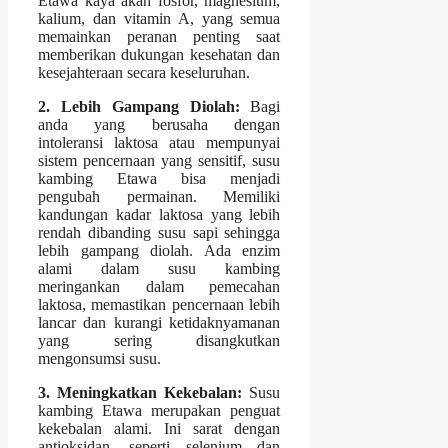
Etawa kaya akan fosfor, magnesium,
kalium, dan vitamin A, yang semua
memainkan peranan penting saat
memberikan dukungan kesehatan dan
kesejahteraan secara keseluruhan.
2. Lebih Gampang Diolah:
Bagi
anda yang berusaha dengan
intoleransi laktosa atau mempunyai
sistem pencernaan yang sensitif, susu
kambing Etawa bisa menjadi
pengubah permainan. Memiliki
kandungan kadar laktosa yang lebih
rendah dibanding susu sapi sehingga
lebih gampang diolah. Ada enzim
alami dalam susu kambing
meringankan dalam pemecahan
laktosa, memastikan pencernaan lebih
lancar dan kurangi ketidaknyamanan
yang sering disangkutkan
mengonsumsi susu.
3. Meningkatkan Kekebalan:
Susu
kambing Etawa merupakan penguat
kekebalan alami. Ini sarat dengan
antioksidan, seperti selenium dan