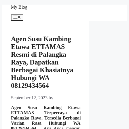
Skip
My Blog
to
content
Menu
Agen Susu Kambing
Etawa ETTAMAS
Resmi di Palangka
Raya, Dapatkan
Berbagai Khasiatnya
Hubungi WA
08129434564
September 12, 2023
by
Agen Susu Kambing Etawa
ETTAMAS Terpercaya di
Palangka Raya, Tersedia Berbagai
Varian Rasa Hubungi WA
08129434564
– Apa Anda mencari