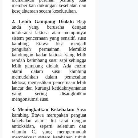
memberikan dukungan kesehatan dan
kesejahteraan secara keseluruhan.
2. Lebih Gampang Diolah:
Bagi
anda yang berusaha dengan
intoleransi laktosa atau mempunyai
sistem pencernaan yang sensitif, susu
kambing Etawa bisa menjadi
pengubah permainan. Memiliki
kandungan kadar laktosa yang lebih
rendah ketimbang susu sapi sehingga
lebih gampang diolah. Ada enzim
alami dalam susu kambing
memudahkan dalam pemecahan
laktosa, memastikan pencernaan lebih
lancar dan kurangi ketidaknyamanan
yang sering disangkutkan
mengonsumsi susu.
3. Meningkatkan Kekebalan:
Susu
kambing Etawa merupakan penguat
kekebalan alami. Ini sarat dengan
antioksidan, seperti selenium dan
vitamin C, yang mempermudah
memperkuat sistem ketahanan tubuh