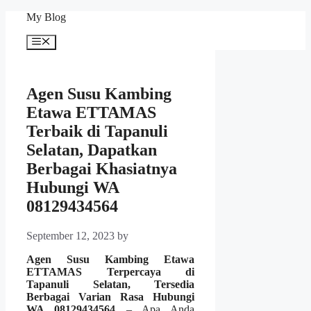
Skip
My Blog
to
content
Menu
Agen Susu Kambing
Etawa ETTAMAS
Terbaik di Tapanuli
Selatan, Dapatkan
Berbagai Khasiatnya
Hubungi WA
08129434564
September 12, 2023
by
Agen Susu Kambing Etawa
ETTAMAS Terpercaya di
Tapanuli Selatan, Tersedia
Berbagai Varian Rasa Hubungi
WA 08129434564
– Apa Anda