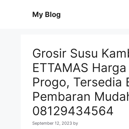
Skip
to
My Blog
content
Grosir Susu Kam
ETTAMAS Harga T
Progo, Tersedia
Pembaran Muda
08129434564
September 12, 2023
by