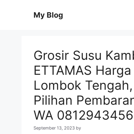
Skip
to
My Blog
content
Grosir Susu Kam
ETTAMAS Harga K
Lombok Tengah,
Pilihan Pembara
WA 0812943456
September 13, 2023
by