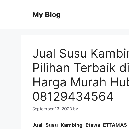
Skip
to
My Blog
content
Jual Susu Kamb
Pilihan Terbaik d
Harga Murah Hu
08129434564
September 13, 2023
by
Jual Susu Kambing Etawa ETTAMAS Be