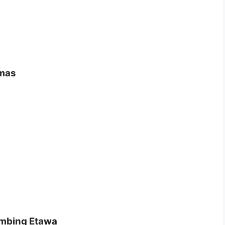
amas
ambing Etawa