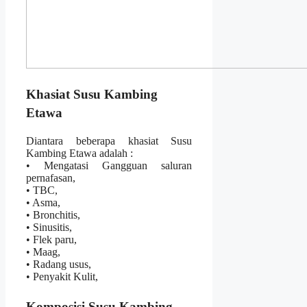
Khasiat Susu Kambing
Etawa
Diantara beberapa khasiat Susu
Kambing Etawa adalah :
• Mengatasi Gangguan saluran
pernafasan,
• TBC,
• Asma,
• Bronchitis,
• Sinusitis,
• Flek paru,
• Maag,
• Radang usus,
• Penyakit Kulit,
Komposisi Susu Kambing