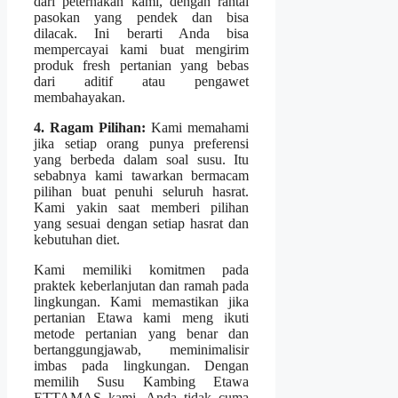
dari peternakan kami, dengan rantai
pasokan yang pendek dan bisa
dilacak. Ini berarti Anda bisa
mempercayai kami buat mengirim
produk fresh pertanian yang bebas
dari aditif atau pengawet
membahayakan.
4. Ragam Pilihan:
Kami memahami
jika setiap orang punya preferensi
yang berbeda dalam soal susu. Itu
sebabnya kami tawarkan bermacam
pilihan buat penuhi seluruh hasrat.
Kami yakin saat memberi pilihan
yang sesuai dengan setiap hasrat dan
kebutuhan diet.
Kami memiliki komitmen pada
praktek keberlanjutan dan ramah pada
lingkungan. Kami memastikan jika
pertanian Etawa kami meng ikuti
metode pertanian yang benar dan
bertanggungjawab, meminimalisir
imbas pada lingkungan. Dengan
memilih Susu Kambing Etawa
ETTAMAS kami, Anda tidak cuma