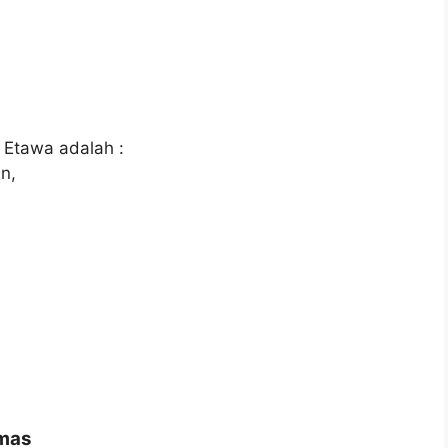
 Etawa adalah :
n,
amas