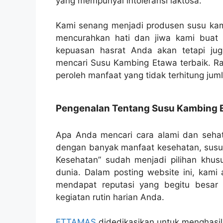
yang mempunyai intoleransi laktosa.
Kami senang menjadi produsen susu kam
mencurahkan hati dan jiwa kami bua
kepuasan hasrat Anda akan tetapi j
mencari Susu Kambing Etawa terbaik. R
peroleh manfaat yang tidak terhitung ju
Pengenalan Tentang Susu Kambing E
Apa Anda mencari cara alami dan seha
dengan banyak manfaat kesehatan, susu 
Kesehatan” sudah menjadi pilihan khus
dunia. Dalam posting website ini, kam
mendapat reputasi yang begitu besa
kegiatan rutin harian Anda.
ETTAMAS
didedikasikan untuk menghasil