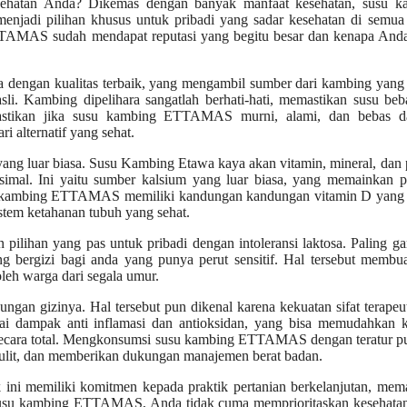
sehatan Anda? Dikemas dengan banyak manfaat kesehatan, susu k
jadi pilihan khusus untuk pribadi yang sadar kesehatan di semua 
ETTAMAS sudah mendapat reputasi yang begitu besar dan kenapa Anda
dengan kualitas terbaik, yang mengambil sumber dari kambing yang 
li. Kambing dipelihara sangatlah berhati-hati, memastikan susu beb
astikan jika susu kambing ETTAMAS murni, alami, dan bebas da
 alternatif yang sehat.
yang luar biasa. Susu Kambing Etawa kaya akan vitamin, mineral, dan 
simal. Ini yaitu sumber kalsium yang luar biasa, yang memainkan p
susu kambing ETTAMAS memiliki kandungan kandungan vitamin D yang 
tem ketahanan tubuh yang sehat.
ilihan yang pas untuk pribadi dengan intoleransi laktosa. Paling 
ng bergizi bagi anda yang punya perut sensitif. Hal tersebut membu
eh warga dari segala umur.
an gizinya. Hal tersebut pun dikenal karena kekuatan sifat terapeu
dampak anti inflamasi dan antioksidan, yang bisa memudahkan k
secara total. Mengkonsumsi susu kambing ETTAMAS dengan teratur pu
lit, dan memberikan dukungan manajemen berat badan.
ni memiliki komitmen kepada praktik pertanian berkelanjutan, mema
 susu kambing ETTAMAS, Anda tidak cuma memprioritaskan kesehata