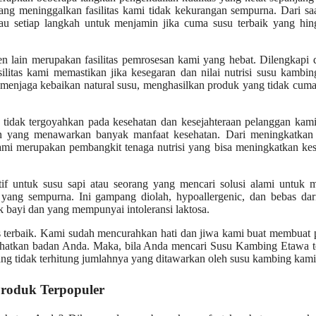
ng meninggalkan fasilitas kami tidak kekurangan sempurna. Dari sa
tau setiap langkah untuk menjamin jika cuma susu terbaik yang hin
n lain merupakan fasilitas pemrosesan kami yang hebat. Dilengkapi
ilitas kami memastikan jika kesegaran dan nilai nutrisi susu kambin
 menjaga kebaikan natural susu, menghasilkan produk yang tidak cum
 tidak tergoyahkan pada kesehatan dan kesejahteraan pelanggan kam
n yang menawarkan banyak manfaat kesehatan. Dari meningkatkan 
mi merupakan pembangkit tenaga nutrisi yang bisa meningkatkan kes
tif untuk susu sapi atau seorang yang mencari solusi alami untuk 
ang sempurna. Ini gampang diolah, hypoallergenic, dan bebas dari 
k bayi dan yang mempunyai intoleransi laktosa.
 terbaik. Kami sudah mencurahkan hati dan jiwa kami buat membuat 
ehatkan badan Anda. Maka, bila Anda mencari Susu Kambing Etawa te
ng tidak terhitung jumlahnya yang ditawarkan oleh susu kambing kami
roduk Terpopuler