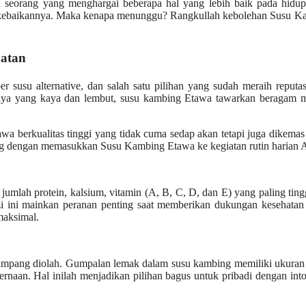
ma seorang yang menghargai beberapa hal yang lebih baik pada hidu
an kebaikannya. Maka kenapa menunggu? Rangkullah kebolehan Susu K
atan
 susu alternative, dan salah satu pilihan yang sudah meraih reputa
rnya yang kaya dan lembut, susu kambing Etawa tawarkan beragam m
wa berkualitas tinggi yang tidak cuma sedap akan tetapi juga dikemas 
tang dengan memasukkan Susu Kambing Etawa ke kegiatan rutin harian 
umlah protein, kalsium, vitamin (A, B, C, D, dan E) yang paling ting
izi ini mainkan peranan penting saat memberikan dukungan kesehatan
maksimal.
ampang diolah. Gumpalan lemak dalam susu kambing memiliki ukuran 
aan. Hal inilah menjadikan pilihan bagus untuk pribadi dengan into