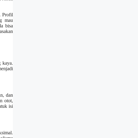
 Profil
ng mau
a bisa
asakan
 kaya.
menjadi
an, dan
 otot,
uk isi
ksimal.