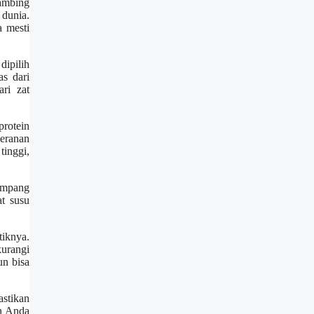
ambing
dunia.
 mesti
dipilih
as dari
ri zat
protein
eranan
tinggi,
gampang
at susu
tiknya.
urangi
n bisa
stikan
n Anda