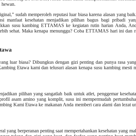
n hewan.
al,” sudah memperoleh reputasi luar biasa karena alasan yang baik.
ensi manfaat kesehatan menjadikan pilihan bagus bagi pribadi ya
ukkan susu kambing ETTAMAS ke kegiatan rutin harian Anda, And
 lebih sehat. Maka kenapa menunggu? Coba ETTAMAS hari ini dan r
Etawa
ang luar biasa? Dibungkus dengan gizi penting dan punya rasa yang
 Kambing Etawa kami dan telusuri alasan kenapa susu kambing mesti 
jadikan pilihan yang sangatlah baik untuk atlet, penggemar kesehat
rofil asam amino yang komplit, susu ini mempermudah pertumbuhan
mbing Kami Etawa ke makanan Anda memberi cara alami dan lezat unt
eral yang berperanan penting saat mempertahankan kesehatan yang ma