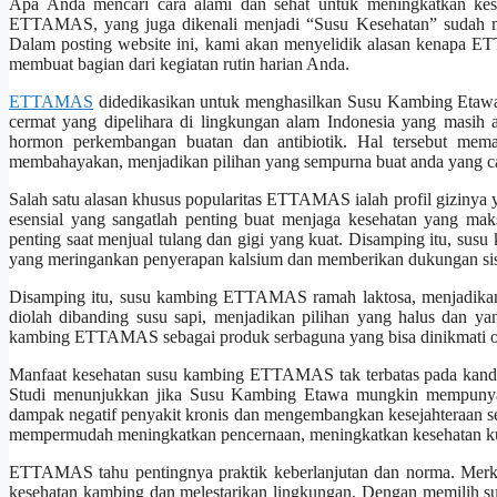
Apa Anda mencari cara alami dan sehat untuk meningkatkan ke
ETTAMAS, yang juga dikenali menjadi “Susu Kesehatan” sudah men
Dalam posting website ini, kami akan menyelidik alasan kenapa 
membuat bagian dari kegiatan rutin harian Anda.
ETTAMAS
didedikasikan untuk menghasilkan Susu Kambing Etawa 
cermat yang dipelihara di lingkungan alam Indonesia yang masih as
hormon perkembangan buatan dan antibiotik. Hal tersebut mem
membahayakan, menjadikan pilihan yang sempurna buat anda yang cari
Salah satu alasan khusus popularitas ETTAMAS ialah profil gizinya 
esensial yang sangatlah penting buat menjaga kesehatan yang mak
penting saat menjual tulang dan gigi yang kuat. Disamping itu, 
yang meringankan penyerapan kalsium dan memberikan dukungan sis
Disamping itu, susu kambing ETTAMAS ramah laktosa, menjadikan p
diolah dibanding susu sapi, menjadikan pilihan yang halus dan ya
kambing ETTAMAS sebagai produk serbaguna yang bisa dinikmati ol
Manfaat kesehatan susu kambing ETTAMAS tak terbatas pada kandung
Studi menunjukkan jika Susu Kambing Etawa mungkin mempunyai 
dampak negatif penyakit kronis dan mengembangkan kesejahteraan 
mempermudah meningkatkan pencernaan, meningkatkan kesehatan ku
ETTAMAS tahu pentingnya praktik keberlanjutan dan norma. Merk i
kesehatan kambing dan melestarikan lingkungan. Dengan memilih