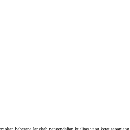
terapkan beberapa langkah pengendalian kualitas yang ketat sepanjang