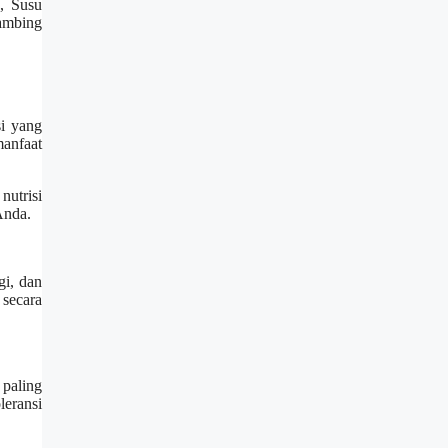
p, Susu
ambing
si yang
anfaat
nutrisi
Anda.
gi, dan
 secara
paling
leransi