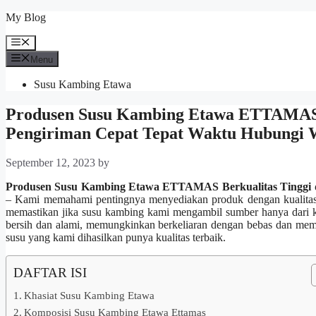
Skip
My Blog
to
content
Menu
Menu
Susu Kambing Etawa
Produsen Susu Kambing Etawa ETTAMAS Be
Pengiriman Cepat Tepat Waktu Hubungi 
September 12, 2023
by
Produsen Susu Kambing Etawa ETTAMAS Berkualitas Tinggi d
– Kami memahami pentingnya menyediakan produk dengan kualitas t
memastikan jika susu kambing kami mengambil sumber hanya dari k
bersih dan alami, memungkinkan berkeliaran dengan bebas dan memak
susu yang kami dihasilkan punya kualitas terbaik.
DAFTAR ISI
Khasiat Susu Kambing Etawa
Komposisi Susu Kambing Etawa Ettamas