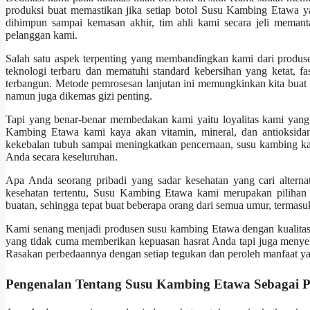
produksi buat memastikan jika setiap botol Susu Kambing Etawa ya
dihimpun sampai kemasan akhir, tim ahli kami secara jeli meman
pelanggan kami.
Salah satu aspek terpenting yang membandingkan kami dari produse
teknologi terbaru dan mematuhi standard kebersihan yang ketat, fas
terbangun. Metode pemrosesan lanjutan ini memungkinkan kita buat
namun juga dikemas gizi penting.
Tapi yang benar-benar membedakan kami yaitu loyalitas kami yang
Kambing Etawa kami kaya akan vitamin, mineral, dan antioksida
kekebalan tubuh sampai meningkatkan pencernaan, susu kambing ka
Anda secara keseluruhan.
Apa Anda seorang pribadi yang sadar kesehatan yang cari alterna
kesehatan tertentu, Susu Kambing Etawa kami merupakan pilihan y
buatan, sehingga tepat buat beberapa orang dari semua umur, termasu
Kami senang menjadi produsen susu kambing Etawa dengan kualitas
yang tidak cuma memberikan kepuasan hasrat Anda tapi juga meny
Rasakan perbedaannya dengan setiap tegukan dan peroleh manfaat ya
Pengenalan Tentang Susu Kambing Etawa Sebagai P