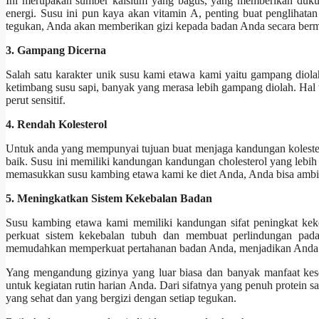
Ini merupakan sumber kalsium yang bagus, yang memberikan dukung
energi. Susu ini pun kaya akan vitamin A, penting buat penglihata
tegukan, Anda akan memberikan gizi kepada badan Anda secara berm
3. Gampang Dicerna
Salah satu karakter unik susu kami etawa kami yaitu gampang diola
ketimbang susu sapi, banyak yang merasa lebih gampang diolah. Hal te
perut sensitif.
4. Rendah Kolesterol
Untuk anda yang mempunyai tujuan buat menjaga kandungan koleste
baik. Susu ini memiliki kandungan kandungan cholesterol yang lebih
memasukkan susu kambing etawa kami ke diet Anda, Anda bisa ambil 
5. Meningkatkan Sistem Kekebalan Badan
Susu kambing etawa kami memiliki kandungan sifat peningkat keke
perkuat sistem kekebalan tubuh dan membuat perlindungan pada
memudahkan memperkuat pertahanan badan Anda, menjadikan Anda t
Yang mengandung gizinya yang luar biasa dan banyak manfaat kes
untuk kegiatan rutin harian Anda. Dari sifatnya yang penuh protein 
yang sehat dan yang bergizi dengan setiap tegukan.