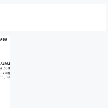
ses
434564
s buat
an yang
an jika