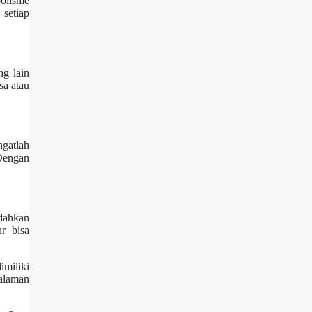
olisme
 setiap
ng lain
sa atau
ngatlah
 Dengan
dahkan
r bisa
miliki
galaman