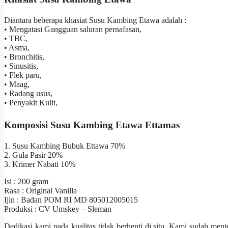
Diantara beberapa khasiat Susu Kambing Etawa adalah :
• Mengatasi Gangguan saluran pernafasan,
• TBC,
• Asma,
• Bronchitis,
• Sinusitis,
• Flek paru,
• Maag,
• Radang usus,
• Penyakit Kulit,
Komposisi Susu Kambing Etawa Ettamas
1. Susu Kambing Bubuk Ettawa 70%
2. Gula Pasir 20%
3. Krimer Nabati 10%
Isi : 200 gram
Rasa : Original Vanilla
Ijin : Badan POM RI MD 805012005015
Produksi : CV Umskey – Sleman
Dedikasi kami pada kualitas tidak berhenti di situ. Kami sudah men