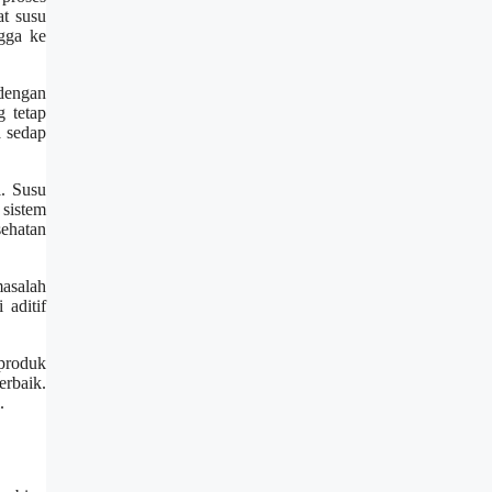
at susu
gga ke
 dengan
g tetap
a sedap
i. Susu
sistem
ehatan
masalah
aditif
produk
rbaik.
.