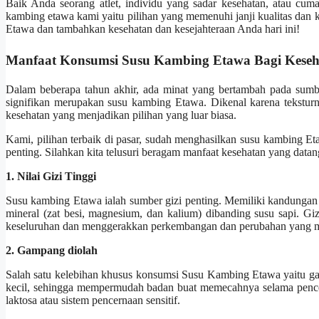
Baik Anda seorang atlet, individu yang sadar kesehatan, atau cu
kambing etawa kami yaitu pilihan yang memenuhi janji kualitas d
Etawa dan tambahkan kesehatan dan kesejahteraan Anda hari ini!
Manfaat Konsumsi Susu Kambing Etawa Bagi Keseh
Dalam beberapa tahun akhir, ada minat yang bertambah pada sumber
signifikan merupakan susu kambing Etawa. Dikenal karena tekstu
kesehatan yang menjadikan pilihan yang luar biasa.
Kami, pilihan terbaik di pasar, sudah menghasilkan susu kambing Eta
penting. Silahkan kita telusuri beragam manfaat kesehatan yang da
1. Nilai Gizi Tinggi
Susu kambing Etawa ialah sumber gizi penting. Memiliki kandungan j
mineral (zat besi, magnesium, dan kalium) dibanding susu sapi. G
keseluruhan dan menggerakkan perkembangan dan perubahan yang 
2. Gampang diolah
Salah satu kelebihan khusus konsumsi Susu Kambing Etawa yaitu g
kecil, sehingga mempermudah badan buat memecahnya selama pencern
laktosa atau sistem pencernaan sensitif.