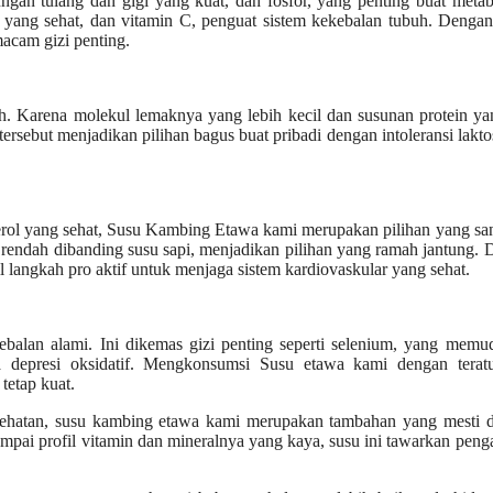
an tulang dan gigi yang kuat, dan fosfor, yang penting buat metab
n yang sehat, dan vitamin C, penguat sistem kekebalan tubuh. Dengan
acam gizi penting.
h. Karena molekul lemaknya yang lebih kecil dan susunan protein ya
rsebut menjadikan pilihan bagus buat pribadi dengan intoleransi lakto
rol yang sehat, Susu Kambing Etawa kami merupakan pilihan yang sa
 rendah dibanding susu sapi, menjadikan pilihan yang ramah jantung.
langkah pro aktif untuk menjaga sistem kardiovaskular yang sehat.
balan alami. Ini dikemas gizi penting seperti selenium, yang memu
 depresi oksidatif. Mengkonsumsi Susu etawa kami dengan teratu
etap kuat.
ehatan, susu kambing etawa kami merupakan tambahan yang mesti di
sampai profil vitamin dan mineralnya yang kaya, susu ini tawarkan pen