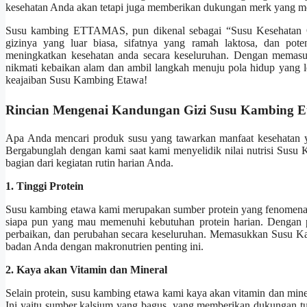
kesehatan Anda akan tetapi juga memberikan dukungan merk yang m
Susu kambing ETTAMAS, pun dikenal sebagai “Susu Kesehatan Orig
gizinya yang luar biasa, sifatnya yang ramah laktosa, dan pot
meningkatkan kesehatan anda secara keseluruhan. Dengan memas
nikmati kebaikan alam dan ambil langkah menuju pola hidup yang
keajaiban Susu Kambing Etawa!
Rincian Mengenai Kandungan Gizi Susu Kambing 
Apa Anda mencari produk susu yang tawarkan manfaat kesehatan y
Bergabunglah dengan kami saat kami menyelidik nilai nutrisi Susu
bagian dari kegiatan rutin harian Anda.
1. Tinggi Protein
Susu kambing etawa kami merupakan sumber protein yang fenomenal, 
siapa pun yang mau memenuhi kebutuhan protein harian. Dengan p
perbaikan, dan perubahan secara keseluruhan. Memasukkan Susu K
badan Anda dengan makronutrien penting ini.
2. Kaya akan Vitamin dan Mineral
Selain protein, susu kambing etawa kami kaya akan vitamin dan min
Ini yaitu sumber kalsium yang bagus, yang memberikan dukungan tul