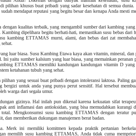
ehatan Anda? Dikemas dengan banyak manfaat kesehatan, susu k
 pilihan khusus buat pribadi yang sadar kesehatan di semua dunia.
 sudah mendapat reputasi yang begitu besar dan kenapa Anda mesti 
dengan kualitas terbaik, yang mengambil sumber dari kambing yang 
. Kambing dipelihara begitu berhati-hati, memastikan susu bebas dari
a susu kambing ETTAMAS murni, alami, dan bebas dari zat membaha
 sehat.
yang luar biasa. Susu Kambing Etawa kaya akan vitamin, mineral, dan 
. Ini yaitu sumber kalsium yang luar biasa, yang memainkan peranan 
u kambing ETTAMAS memiliki kandungan kandungan vitamin D yang t
tem ketahanan tubuh yang sehat.
lihan yang sesuai buat pribadi dengan intoleransi laktosa. Paling 
g bergizi untuk anda yang punya perut sensitif. Hal tersebut membu
eh warga dari segala umur.
gan gizinya. Hal inilah pun dikenal karena kekuatan sifat terapeu
k anti inflamasi dan antioksidan, yang bisa memudahkan kurangi 
ra total. Mengkonsumsi susu kambing ETTAMAS dengan teratur pu
it, dan memberikan dukungan manajemen berat badan.
 Merk ini memiliki komitmen kepada praktik pertanian berkelan
engan memilih susu kambing ETTAMAS, Anda tidak cuma mempriori