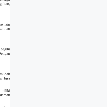
egukan,
ng lain
sa atau
begitu
 Dengan
ermudah
r bisa
miliki
galaman