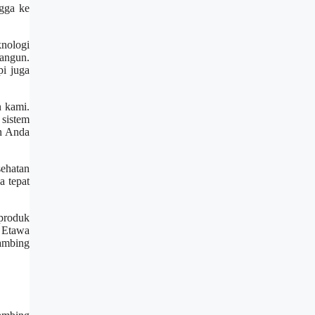
ngga ke
knologi
bangun.
pi juga
n kami.
sistem
an Anda
sehatan
a tepat
 produk
 Etawa
kambing