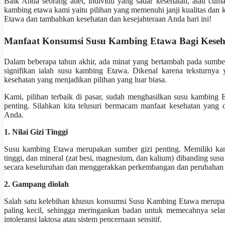
Baik Anda seorang atlet, individu yang sadar kesehatan, atau cu
kambing etawa kami yaitu pilihan yang memenuhi janji kualitas d
Etawa dan tambahkan kesehatan dan kesejahteraan Anda hari ini!
Manfaat Konsumsi Susu Kambing Etawa Bagi Keseh
Dalam beberapa tahun akhir, ada minat yang bertambah pada sumber 
signifikan ialah susu kambing Etawa. Dikenal karena teksturny
kesehatan yang menjadikan pilihan yang luar biasa.
Kami, pilihan terbaik di pasar, sudah menghasilkan susu kambing 
penting. Silahkan kita telusuri bermacam manfaat kesehatan yan
Anda.
1. Nilai Gizi Tinggi
Susu kambing Etawa merupakan sumber gizi penting. Memiliki kan
tinggi, dan mineral (zat besi, magnesium, dan kalium) dibanding sus
secara keseluruhan dan menggerakkan perkembangan dan perubahan
2. Gampang diolah
Salah satu kelebihan khusus konsumsi Susu Kambing Etawa merupa
paling kecil, sehingga meringankan badan untuk memecahnya selam
intoleransi laktosa atau sistem pencernaan sensitif.