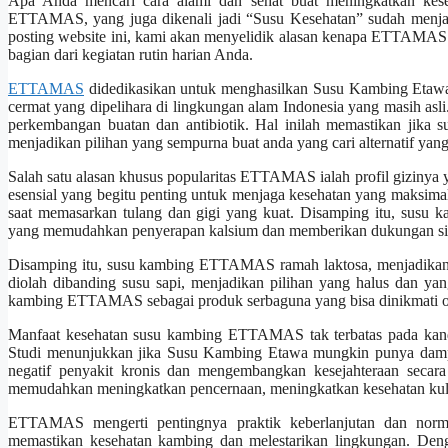
Apa Anda mencari cara alami dan sehat buat meningkatkan kes
ETTAMAS, yang juga dikenali jadi “Susu Kesehatan” sudah menjadi
posting website ini, kami akan menyelidik alasan kenapa ETTAMAS
bagian dari kegiatan rutin harian Anda.
ETTAMAS
didedikasikan untuk menghasilkan Susu Kambing Etawa 
cermat yang dipelihara di lingkungan alam Indonesia yang masih asli
perkembangan buatan dan antibiotik. Hal inilah memastikan jik
menjadikan pilihan yang sempurna buat anda yang cari alternatif yang
Salah satu alasan khusus popularitas ETTAMAS ialah profil gizinya 
esensial yang begitu penting untuk menjaga kesehatan yang maksimal
saat memasarkan tulang dan gigi yang kuat. Disamping itu, sus
yang memudahkan penyerapan kalsium dan memberikan dukungan sis
Disamping itu, susu kambing ETTAMAS ramah laktosa, menjadikan pi
diolah dibanding susu sapi, menjadikan pilihan yang halus dan yan
kambing ETTAMAS sebagai produk serbaguna yang bisa dinikmati ol
Manfaat kesehatan susu kambing ETTAMAS tak terbatas pada kandun
Studi menunjukkan jika Susu Kambing Etawa mungkin punya dampa
negatif penyakit kronis dan mengembangkan kesejahteraan seca
memudahkan meningkatkan pencernaan, meningkatkan kesehatan kul
ETTAMAS mengerti pentingnya praktik keberlanjutan dan norma.
memastikan kesehatan kambing dan melestarikan lingkungan. D