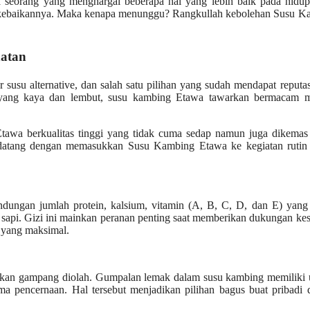
ma seorang yang menghargai beberapa hal yang lebih baik pada hidu
an kebaikannya. Maka kenapa menunggu? Rangkullah kebolehan Susu K
atan
susu alternative, dan salah satu pilihan yang sudah mendapat reputa
a yang kaya dan lembut, susu kambing Etawa tawarkan bermacam m
Etawa berkualitas tinggi yang tidak cuma sedap namun juga dikemas 
g datang dengan memasukkan Susu Kambing Etawa ke kegiatan rutin 
dungan jumlah protein, kalsium, vitamin (A, B, C, D, dan E) yang 
u sapi. Gizi ini mainkan peranan penting saat memberikan dukungan ke
 yang maksimal.
kan gampang diolah. Gumpalan lemak dalam susu kambing memiliki 
a pencernaan. Hal tersebut menjadikan pilihan bagus buat pribadi 