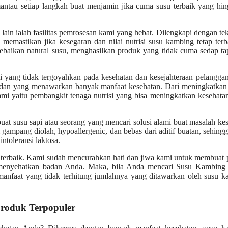
mantau setiap langkah buat menjamin jika cuma susu terbaik yang hi
ain ialah fasilitas pemrosesan kami yang hebat. Dilengkapi dengan te
i memastikan jika kesegaran dan nilai nutrisi susu kambing tetap ter
baikan natural susu, menghasilkan produk yang tidak cuma sedap ta
i yang tidak tergoyahkan pada kesehatan dan kesejahteraan pelangga
idan yang menawarkan banyak manfaat kesehatan. Dari meningkatkan 
mi yaitu pembangkit tenaga nutrisi yang bisa meningkatkan kesehat
buat susu sapi atau seorang yang mencari solusi alami buat masalah ke
gampang diolah, hypoallergenic, dan bebas dari aditif buatan, sehingg
ntoleransi laktosa.
 terbaik. Kami sudah mencurahkan hati dan jiwa kami untuk membuat
menyehatkan badan Anda. Maka, bila Anda mencari Susu Kambing
manfaat yang tidak terhitung jumlahnya yang ditawarkan oleh susu 
roduk Terpopuler