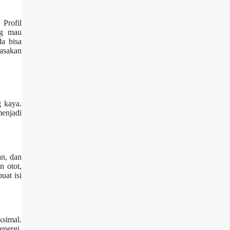
Profil
ng mau
a bisa
asakan
 kaya.
menjadi
an, dan
 otot,
at isi
ksimal.
energi.