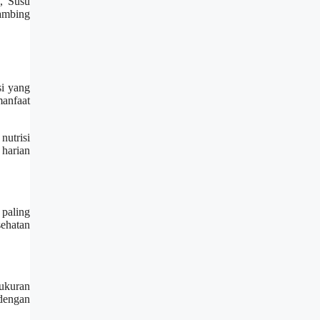
p, Susu
ambing
si yang
anfaat
nutrisi
harian
paling
sehatan
ukuran
dengan