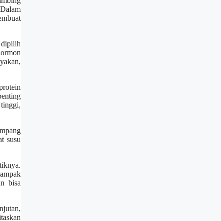
ambing
 Dalam
membuat
dipilih
 hormon
yakan,
protein
penting
inggi,
gampang
at susu
tiknya.
dampak
n bisa
jutan,
taskan