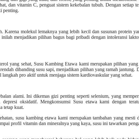
hat, dan vitamin C, penguat sistem kekebalan tubuh. Dengan setiap t
 penting.
h. Karena molekul lemaknya yang lebih kecil dan susunan protein ya
nilah menjadikan pilihan bagus bagi pribadi dengan intoleransi lakto
erol yang sehat, Susu Kambing Etawa kami merupakan pilihan yang 
 rendah dibanding susu sapi, menjadikan pilihan yang ramah jantung.
langkah pro aktif untuk menjaga sistem kardiovaskular yang sehat.
balan alami. Ini dikemas gizi penting seperti selenium, yang memp
 depresi oksidatif. Mengkonsumsi Susu etawa kami dengan teratu
tetap kuat.
ehatan, susu kambing etawa kami merupakan tambahan yang mesti di
sampai profil vitamin dan mineralnya yang kaya, susu ini tawarkan pen