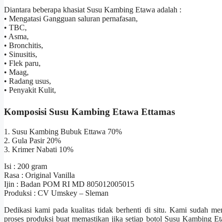
Diantara beberapa khasiat Susu Kambing Etawa adalah :
• Mengatasi Gangguan saluran pernafasan,
• TBC,
• Asma,
• Bronchitis,
• Sinusitis,
• Flek paru,
• Maag,
• Radang usus,
• Penyakit Kulit,
Komposisi Susu Kambing Etawa Ettamas
1. Susu Kambing Bubuk Ettawa 70%
2. Gula Pasir 20%
3. Krimer Nabati 10%
Isi : 200 gram
Rasa : Original Vanilla
Ijin : Badan POM RI MD 805012005015
Produksi : CV Umskey – Sleman
Dedikasi kami pada kualitas tidak berhenti di situ. Kami sudah me
proses produksi buat memastikan jika setiap botol Susu Kambing Et