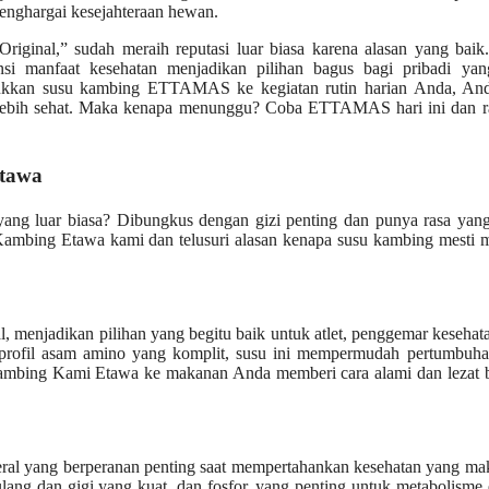
enghargai kesejahteraan hewan.
inal,” sudah meraih reputasi luar biasa karena alasan yang baik. 
ensi manfaat kesehatan menjadikan pilihan bagus bagi pribadi ya
ukkan susu kambing ETTAMAS ke kegiatan rutin harian Anda, And
 lebih sehat. Maka kenapa menunggu? Coba ETTAMAS hari ini dan r
Etawa
ang luar biasa? Dibungkus dengan gizi penting dan punya rasa yang
 Kambing Etawa kami dan telusuri alasan kenapa susu kambing mesti 
menjadikan pilihan yang begitu baik untuk atlet, penggemar kesehat
rofil asam amino yang komplit, susu ini mempermudah pertumbuhan
ambing Kami Etawa ke makanan Anda memberi cara alami dan lezat bu
eral yang berperanan penting saat mempertahankan kesehatan yang ma
ang dan gigi yang kuat, dan fosfor, yang penting untuk metabolisme 