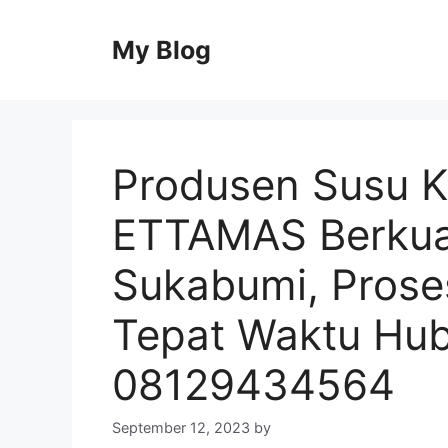
Skip
to
My Blog
content
Produsen Susu 
ETTAMAS Berkual
Sukabumi, Prose
Tepat Waktu Hu
08129434564
September 12, 2023
by