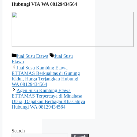
Hubungi VIA WA 08129434564
Categories
Tags
Jual Susu Etawa
Jual Susu
Etawa
Jual Susu Kambing Etawa
ETTAMAS Berkualitas di Gunung
Kidul, Harga Terjangkau Hubungi
WA 08129434564
Agen Susu Kambing Etawa
ETTAMAS Terpercaya di Minahasa
Utara, Dapatkan Berbagai Khasiatnya
Hubungi WA 08129434564
Search
Search