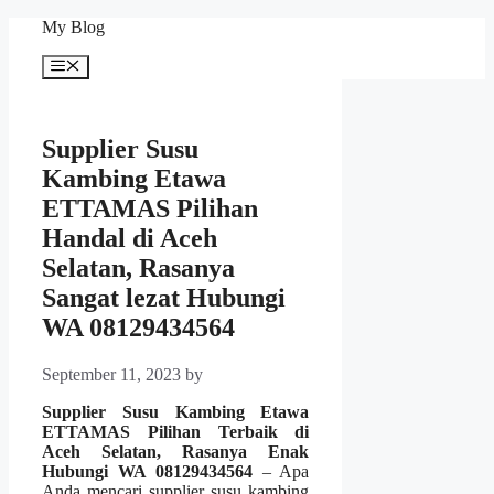
Skip
My Blog
to
content
Menu
Supplier Susu
Kambing Etawa
ETTAMAS Pilihan
Handal di Aceh
Selatan, Rasanya
Sangat lezat Hubungi
WA 08129434564
September 11, 2023
by
Supplier Susu Kambing Etawa
ETTAMAS Pilihan Terbaik di
Aceh Selatan, Rasanya Enak
Hubungi WA 08129434564
– Apa
Anda mencari supplier susu kambing