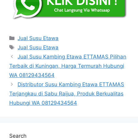
Categories
Jual Susu Etawa
Tags
Jual Susu Etawa
Jual Susu Kambing Etawa ETTAMAS Pilihan
Terbaik di Kuningan, Harga Termurah Hubungi
WA 08129434564
Distributor Susu Kambing Etawa ETTAMAS
Terjangkau di Sabu Raijua, Produk Berkualitas
Hubungi WA 08129434564
Search