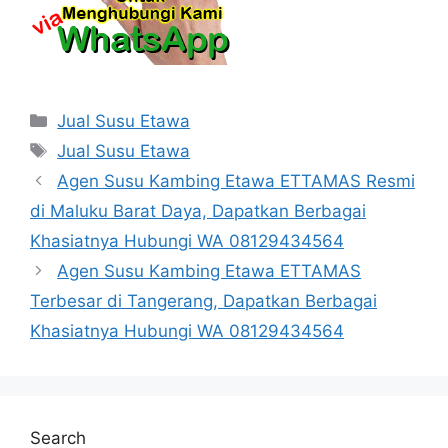
Categories
Jual Susu Etawa
Tags
Jual Susu Etawa
Agen Susu Kambing Etawa ETTAMAS Resmi
di Maluku Barat Daya, Dapatkan Berbagai
Khasiatnya Hubungi WA 08129434564
Agen Susu Kambing Etawa ETTAMAS
Terbesar di Tangerang, Dapatkan Berbagai
Khasiatnya Hubungi WA 08129434564
Search