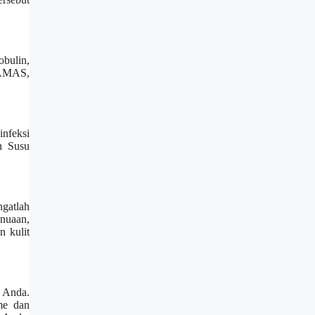
bulin,
TAMAS,
infeksi
n Susu
gatlah
enuaan,
 kulit
 Anda.
me dan