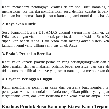
Kami memahami pentingnya kualitas dalam soal susu kambing et
memastikan jika mereka menghasilkan susu dengan kualitas terbai
kekinian buat memastikan jika susu kambing kami murni dan bebas d
2. Kaya akan Nutrisi
Susu Kambing Etawa ETTAMAS dikenal karena nilai gizinya, dan k
Dikemas dengan vitamin, mineral, protein, dan anti-oksidan, Su
diperlukan badan Anda. Baik Anda mau meningkatkan sistem keta
kambing kami yaitu pilihan yang pas untuk Anda.
3. Praktik Pertanian Beretika
Kami yakin kepada praktik pertanian yang bertanggungjawab dan b
diberi makan dengan makanan organik bebas pestisida, dan kesej
tidak cuma memilih alternative yang sehat namun juga memberikan d
4. Layanan Pelanggan Unggul
Kami menghargai pelanggan kami dan berusaha buat memberi laya
pertanyaan Anda, memudahkan Anda menjadikan pilihan yang tepat
target utama kami, dan kami berusaha lebih keras buat melampaui ha
Kualitas Produk Susu Kambing Etawa Kami Terjam