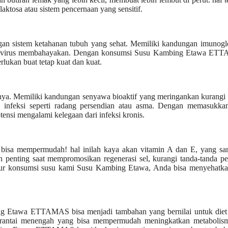
laktosa atau sistem pencernaan yang sensitif.
sistem ketahanan tubuh yang sehat. Memiliki kandungan imunoglo
an virus membahayakan. Dengan konsumsi Susu Kambing Etawa ET
ukan buat tetap kuat dan kuat.
ya. Memiliki kandungan senyawa bioaktif yang meringankan kurangi 
i infeksi seperti radang persendian atau asma. Dengan memasukka
 mengalami kelegaan dari infeksi kronis.
a mempermudah! hal inilah kaya akan vitamin A dan E, yang san
n penting saat mempromosikan regenerasi sel, kurangi tanda-tanda p
atur konsumsi susu kami Susu Kambing Etawa, Anda bisa menyehatkan
ng Etawa ETTAMAS bisa menjadi tambahan yang bernilai untuk diet
 rantai menengah yang bisa mempermudah meningkatkan metabolis