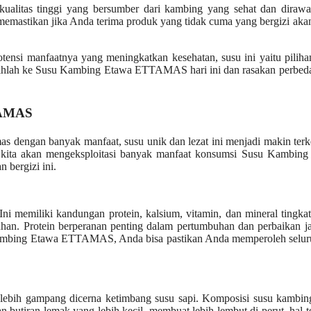
tas tinggi yang bersumber dari kambing yang sehat dan dirawat
memastikan jika Anda terima produk yang tidak cuma yang bergizi akan
tensi manfaatnya yang meningkatkan kesehatan, susu ini yaitu pilih
Beralihlah ke Susu Kambing Etawa ETTAMAS hari ini dan rasakan perbe
TAMAS
as dengan banyak manfaat, susu unik dan lezat ini menjadi makin terk
i, kita akan mengeksploitasi banyak manfaat konsumsi Susu Kambing
bergizi ini.
emiliki kandungan protein, kalsium, vitamin, dan mineral tingkat 
uhan. Protein berperanan penting dalam pertumbuhan dan perbaikan j
Kambing Etawa ETTAMAS, Anda bisa pastikan Anda memperoleh seluru
bih gampang dicerna ketimbang susu sapi. Komposisi susu kambin
butiran lemak yang lebih kecil, membuat lebih lembut di perut. hal t