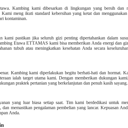
awa. Kambing kami dibesarkan di lingkungan yang bersih dan na
k. Kami meng ikuti standard kebersihan yang ketat dan menggunakan
ari kontaminan.
ami pastikan jika seluruh gizi penting dipertahankan dalam susu
su Kambing Etawa ETTAMAS kami bisa memberikan Anda energi dan giz
hanan tubuh atau meningkatkan kesehatan Anda secara keseluruhan
enar. Kambing kami diperlakukan begitu berhati-hati dan hormat. K
ahteraan ialah target utama kami. Dengan memberikan dukungan kami
ukungan praktek pertanian yang berkelanjutan dan penuh kasih sayang.
nan yang luar biasa setiap saat. Tim kami berdedikasi untuk me
, dan memastikan pengalaman pembelian yang lancar. Kepuasan Anda
rapan Anda.
in