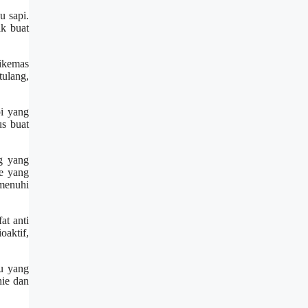
u sapi.
k buat
ikemas
tulang,
pi yang
us buat
ng yang
e yang
menuhi
at anti
oaktif,
u yang
hie dan