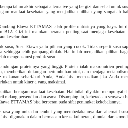
a tahun akhir sebagai alternative yang bergizi dan sehat untuk sus
m manfaat kesehatan yang menjadikan pilihan yang sangatlah bai
Kambing Etawa ETTAMAS ialah profile nutrisinya yang kaya. Ini d
min B12. Gizi ini mainkan peranan penting saat menjaga kesehatan 
ara keseluruhan.
uk susu, Susu Etawa yaitu pilihan yang cocok. Tidak seperti susu sa
a sehingga lebih gampang diolah. Hal inilah menjadikan pilihan bag
elah mengonsumsi produk susu.
andungan proteinnya yang tinggi. Protein ialah makronutrien penti
n, memberikan dukungan pertumbuhan otot, dan menjaga metabolism
akanan sehari-hari Anda, Anda bisa memastikan jika Anda me
rlukan untuk kinerja yang maksimal.
tkan beragam manfaat kesehatan. Hal inilah diyakini mempunyai sif
rti radang persendian dan asma. Disamping itu, keberadaan senyawa bi
 Etawa ETTAMAS bisa berperan pada sifat peningkat kekebalannya.
asa yang unik dan lembut yang membedakannya dari alternatif sus
 bisa digunakan dalam bermacam kreasi kulineran, dimulai dari smoot