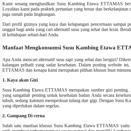
Kami senang menghasilkan Susu Kambing Etawa ETTAMAS berkuali
Loyalitas kami pada praktek pertanian yang benar dan berkelanjutan 
juga ramah pada lingkungan.
Dari profil gizinya yang kaya dan kelapangan pencernaan sampai po
unggul bagi anda yang cari alternatif susu yang sehat dan lezat. 
di kehidupan sehari-hari Anda.
Manfaat Mengkonsumsi Susu Kambing Etawa ET
Apa Anda mencari alternatif susu sapi yang sehat dan bergizi? Dikem
kalangan pribadi yang sadar kesehatan. Dalam posting website in
ETTAMAS dan kenapa kami merupakan pilihan khusus buat minuman 
1. Kaya akan Gizi
Susu Kambing Etawa ETTAMAS merupakan sumber gizi penting. Ini m
yang sangatlah penting untuk kesehatan badan Anda secara keselur
tubuh, sedang kalsium memperkuat tulang dan gigi. Dengan Susu 
yang diperlukan dalam segelas.
2. Gampang Di cerna
Salah satu manfaat khusus Susu Kambing Etawa ETTAMAS yaitu le
unik membuat terhomogenisasi secara natural dan memiliki kandungan 