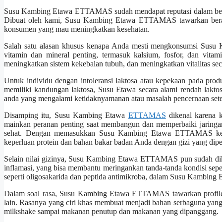
Susu Kambing Etawa ETTAMAS sudah mendapat reputasi dalam beberap
Dibuat oleh kami, Susu Kambing Etawa ETTAMAS tawarkan beraga
konsumen yang mau meningkatkan kesehatan.
Salah satu alasan khusus kenapa Anda mesti mengkonsumsi Susu 
vitamin dan mineral penting, termasuk kalsium, fosfor, dan vita
meningkatkan sistem kekebalan tubuh, dan meningkatkan vitalitas sec
Untuk individu dengan intoleransi laktosa atau kepekaan pada prod
memiliki kandungan laktosa, Susu Etawa secara alami rendah laktos
anda yang mengalami ketidaknyamanan atau masalah pencernaan set
Disamping itu, Susu Kambing Etawa
ETTAMAS
dikenal karena k
mainkan peranan penting saat membangun dan memperbaiki jaringa
sehat. Dengan memasukkan Susu Kambing Etawa ETTAMAS ke m
keperluan protein dan bahan bakar badan Anda dengan gizi yang dipe
Selain nilai gizinya, Susu Kambing Etawa ETTAMAS pun sudah dikai
inflamasi, yang bisa membantu meringankan tanda-tanda kondisi sepe
seperti oligosakarida dan peptida antimikroba, dalam Susu Kambing
Dalam soal rasa, Susu Kambing Etawa ETTAMAS tawarkan profile r
lain. Rasanya yang ciri khas membuat menjadi bahan serbaguna yang
milkshake sampai makanan penutup dan makanan yang dipanggang.