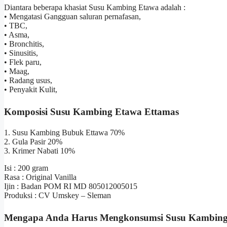
Diantara beberapa khasiat Susu Kambing Etawa adalah :
• Mengatasi Gangguan saluran pernafasan,
• TBC,
• Asma,
• Bronchitis,
• Sinusitis,
• Flek paru,
• Maag,
• Radang usus,
• Penyakit Kulit,
Komposisi Susu Kambing Etawa Ettamas
1. Susu Kambing Bubuk Ettawa 70%
2. Gula Pasir 20%
3. Krimer Nabati 10%
Isi : 200 gram
Rasa : Original Vanilla
Ijin : Badan POM RI MD 805012005015
Produksi : CV Umskey – Sleman
Mengapa Anda Harus Mengkonsumsi Susu Kambi