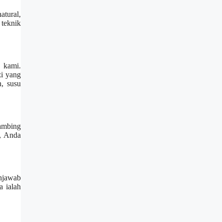
tural,
 teknik
 kami.
i yang
, susu
ambing
, Anda
njawab
 ialah