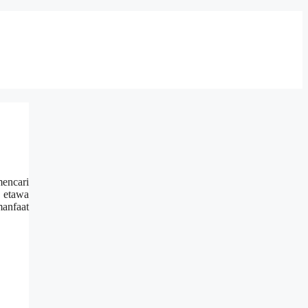
encari
 etawa
manfaat