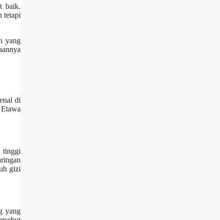
 baik.
 tetapi
an yang
daannya
enal di
 Etawa
tinggi
aringan
h gizi
g yang
ersebut