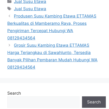
Categories
Jual Susu Etawa
Tags
Jual Susu Etawa
Produsen Susu Kambing Etawa ETTAMAS
Berkualitas di Mamberamo Raya, Proses
Pengiriman Tercepat Hubungi WA
08129434564
Grosir Susu Kambing Etawa ETTAMAS
Harga Terjangkau di Sawahlunto, Tersedia
Banyak Pilihan Pembaran Mudah Hubungi WA
08129434564
Search
Search