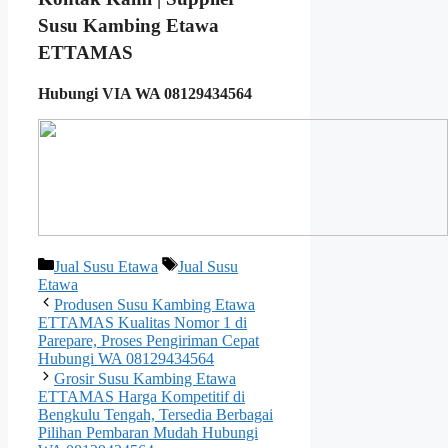
Susu Kambing Etawa
ETTAMAS
Hubungi VIA WA 08129434564
Categories
Tags
Jual Susu Etawa
Jual Susu
Etawa
Produsen Susu Kambing Etawa
ETTAMAS Kualitas Nomor 1 di
Parepare, Proses Pengiriman Cepat
Hubungi WA 08129434564
Grosir Susu Kambing Etawa
ETTAMAS Harga Kompetitif di
Bengkulu Tengah, Tersedia Berbagai
Pilihan Pembaran Mudah Hubungi