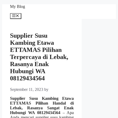
Skip
My Blog
to
content
Menu
Supplier Susu
Kambing Etawa
ETTAMAS Pilihan
Terpercaya di Lebak,
Rasanya Enak
Hubungi WA
08129434564
September 11, 2023
by
Supplier Susu Kambing Etawa
ETTAMAS Pilihan Handal di
Lebak, Rasanya Sangat Enak
Hubungi WA 08129434564
– Apa
Anda mencari supplier susu kambing