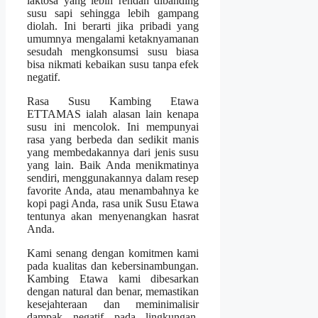
laktosa yang lebih rendah dibanding
susu sapi sehingga lebih gampang
diolah. Ini berarti jika pribadi yang
umumnya mengalami ketaknyamanan
sesudah mengkonsumsi susu biasa
bisa nikmati kebaikan susu tanpa efek
negatif.
Rasa Susu Kambing Etawa
ETTAMAS ialah alasan lain kenapa
susu ini mencolok. Ini mempunyai
rasa yang berbeda dan sedikit manis
yang membedakannya dari jenis susu
yang lain. Baik Anda menikmatinya
sendiri, menggunakannya dalam resep
favorite Anda, atau menambahnya ke
kopi pagi Anda, rasa unik Susu Etawa
tentunya akan menyenangkan hasrat
Anda.
Kami senang dengan komitmen kami
pada kualitas dan kebersinambungan.
Kambing Etawa kami dibesarkan
dengan natural dan benar, memastikan
kesejahteraan dan meminimalisir
dampak negatif pada lingkungan.